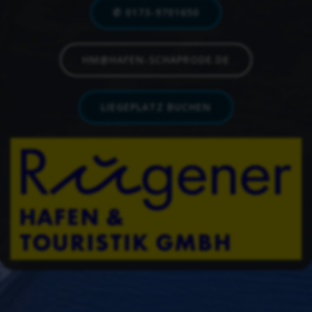
✆ 0173-9701650
HM@HAFEN-SCHAPRODE.DE
LIEGEPLATZ BUCHEN