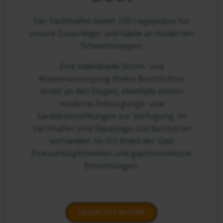
Der Yachthafen bietet 220 Liegeplätze für
unsere Dauerlieger und Gäste an modernen
Schwimmstegen.
Eine individuelle Strom- und
Wasserversorgung finden Bootsführer
direkt an den Stegen, ebenfalls stehen
moderne Entsorgungs- und
Sanitäreinrichtungen zur Verfügung. Im
Yachthafen sind Slipanlage und Bootskran
vorhanden. Im Ort findet der Gast
Einkaufmöglichkeiten und gastronomische
Einrichtungen.
LIEGEPLATZ BUCHEN