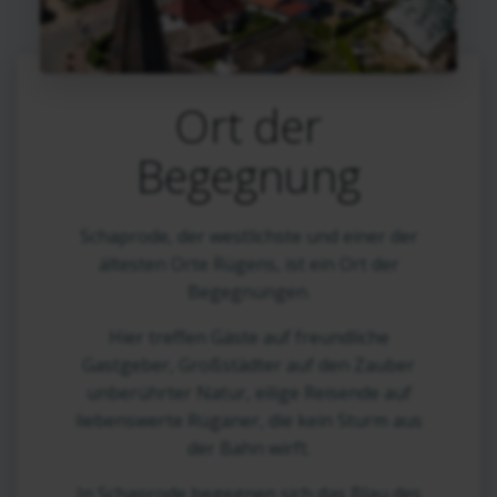
Ort der
Begegnung
Schaprode, der westlichste und einer der
ältesten Orte Rügens, ist ein Ort der
Begegnungen.
Hier treffen Gäste auf freundliche
Gastgeber, Großstädter auf den Zauber
unberührter Natur, eilige Reisende auf
liebenswerte Rüganer, die kein Sturm aus
der Bahn wirft.
In Schaprode begegnen sich das Blau des