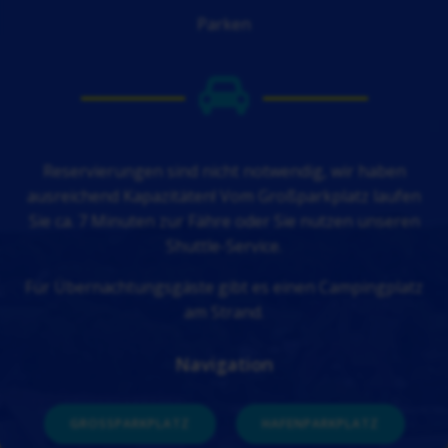
Parken
Reservierungen sind nicht notwendig, wir haben
ausreichend Kapazitäten! Vom Großparkplatz laufen
Sie ca. 7 Minuten zur Fähre oder Sie nutzen unseren
Shuttle-Service.
Für Übernachtungsgäste gibt es einen Campingplatz
am Strand.
Navigation
GROSSPARKPLATZ
HAFENPARKPLATZ