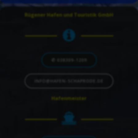
Rügener Hafen und Touristik GmbH
✆ 038309-1209
INFO@HAFEN-SCHAPRODE.DE
Hafenmeister