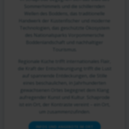
Sommerhimmels und die schillernden
Wellen des Boddens, das traditionelle
Handwerk der Küstenfischer und moderne
Technologien, das geschützte Ökosystem
des Nationalsparks Vorpommersche
Boddenlandschaft und nachhaltiger
Tourismus.
Regionale Küche trifft internationales Flair,
die Kraft der Entschleunigung trifft die Lust
auf spannende Entdeckungen, die Stille
eines beschaulichen, in Jahrhunderten
gewachsenen Ortes begegnet dem Klang
aufregender Kunst und Kultur. Schaprode
ist ein Ort, der Kontraste vereint – ein Ort,
um zusammenzufinden.
INFOS UND ANGEBOTE IM ORT