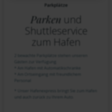
Parkplätze
Parken
und
Shuttleservice
zum Hafen
2 bewachte Parkplätze stehen unseren
Gästen zur Verfügung.
* Am Hafen mit Automatikschranke
* Am Ortseingang mit freundlichem
Personal
* Unser Hafenexpress bringt Sie zum Hafen
und auch zurück zu Ihrem Auto.