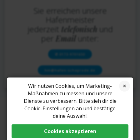
Sie erreichen unsere
Hafenmeister
telefonisch
jederzeit
und
Email
per
unter:
✆ 0173-9701650
hm@hafen-schaprode.de
Wir nutzen Cookies, um Marketing-
Maßnahmen zu messen und unsere
Dienste zu verbessern. Bitte sieh dir die
Cookie-Einstellungen an und bestätige
deine Auswahl.
© 2026 Rügener Hafen- und Tourisik GmbH. Created
for free using WordPress and
Colibri
Cookies akzeptieren